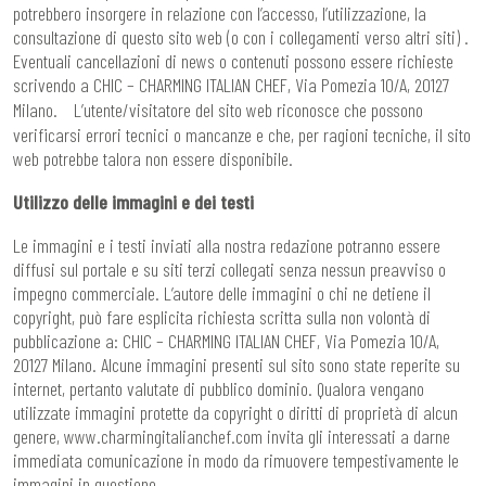
potrebbero insorgere in relazione con l’accesso, l’utilizzazione, la
consultazione di questo sito web (o con i collegamenti verso altri siti) .
Eventuali cancellazioni di news o contenuti possono essere richieste
scrivendo a CHIC – CHARMING ITALIAN CHEF, Via Pomezia 10/A, 20127
Milano. L’utente/visitatore del sito web riconosce che possono
verificarsi errori tecnici o mancanze e che, per ragioni tecniche, il sito
web potrebbe talora non essere disponibile.
Utilizzo delle immagini e dei testi
Le immagini e i testi inviati alla nostra redazione potranno essere
diffusi sul portale e su siti terzi collegati senza nessun preavviso o
impegno commerciale. L’autore delle immagini o chi ne detiene il
copyright, può fare esplicita richiesta scritta sulla non volontà di
pubblicazione a: CHIC – CHARMING ITALIAN CHEF, Via Pomezia 10/A,
20127 Milano. Alcune immagini presenti sul sito sono state reperite su
internet, pertanto valutate di pubblico dominio. Qualora vengano
utilizzate immagini protette da copyright o diritti di proprietà di alcun
genere, www.charmingitalianchef.com invita gli interessati a darne
immediata comunicazione in modo da rimuovere tempestivamente le
immagini in questione.