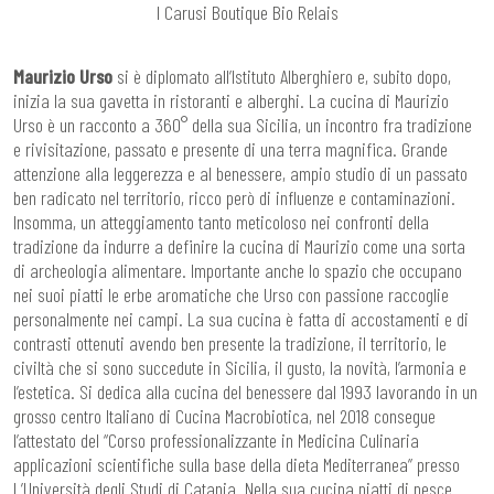
I Carusi Boutique Bio Relais
Maurizio Urso
si è diplomato all’Istituto Alberghiero e, subito dopo,
inizia la sua gavetta in ristoranti e alberghi. La cucina di Maurizio
Urso è un racconto a 360° della sua Sicilia, un incontro fra tradizione
e rivisitazione, passato e presente di una terra magnifica. Grande
attenzione alla leggerezza e al benessere, ampio studio di un passato
ben radicato nel territorio, ricco però di influenze e contaminazioni.
Insomma, un atteggiamento tanto meticoloso nei confronti della
tradizione da indurre a definire la cucina di Maurizio come una sorta
di archeologia alimentare. Importante anche lo spazio che occupano
nei suoi piatti le erbe aromatiche che Urso con passione raccoglie
personalmente nei campi. La sua cucina è fatta di accostamenti e di
contrasti ottenuti avendo ben presente la tradizione, il territorio, le
civiltà che si sono succedute in Sicilia, il gusto, la novità, l’armonia e
l’estetica. Si dedica alla cucina del benessere dal 1993 lavorando in un
grosso centro Italiano di Cucina Macrobiotica, nel 2018 consegue
l’attestato del “Corso professionalizzante in Medicina Culinaria
applicazioni scientifiche sulla base della dieta Mediterranea” presso
L’Università degli Studi di Catania. Nella sua cucina piatti di pesce