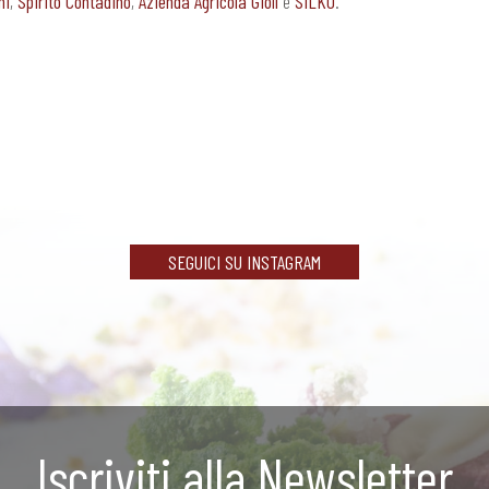
ni
,
Spirito Contadino
,
Azienda Agricola Giolì
e
SILKO
.
SEGUICI SU INSTAGRAM
Iscriviti alla Newsletter