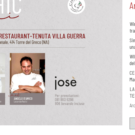
A
Wi
tra
Si
un
WI
del
CE
Ma
LA
TE
Arc