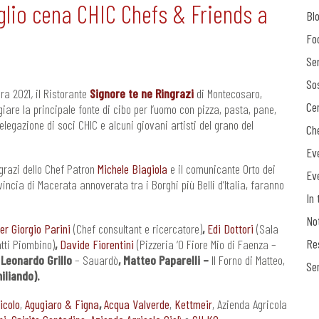
uglio cena CHIC Chefs & Friends a
Bl
Fo
Ser
Sos
ura 2021
,
il Ristorante
Signore te ne Ringrazi
di Montecosaro,
Ce
are la principale fonte di cibo per l’uomo con pizza, pasta, pane,
legazione di soci CHIC e alcuni giovani artisti del grano del
Ch
Ev
grazi dello Chef Patron
Michele Biagiola
e il comunicante Orto dei
Ev
incia di Macerata annoverata tra i Borghi più Belli d’Italia, faranno
In 
No
er Giorgio Parini
(Chef consultant e ricercatore)
,
Edi Dottori
(Sala
Re
atti Piombino)
,
Davide Fiorentini
(Pizzeria ‘O Fiore Mio di Faenza –
(
Leonardo Grillo
– Sauardò
, Matteo Paparelli –
Il Forno di Matteo,
Se
iliando).
icolo
,
Agugiaro & Figna
,
Acqua Valverde
,
Kettmeir
, Azienda Agricola