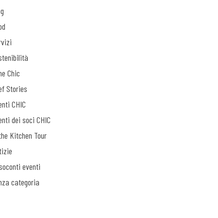
og
od
vizi
tenibilità
ne Chic
ef Stories
enti CHIC
enti dei soci CHIC
the Kitchen Tour
tizie
soconti eventi
nza categoria