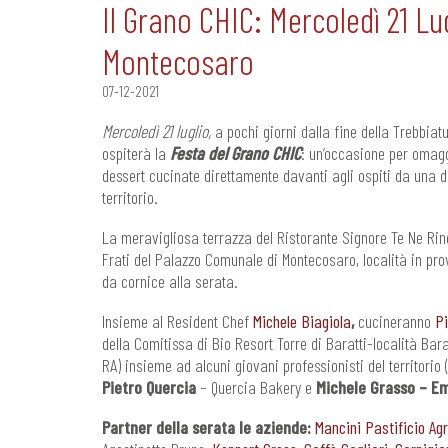
Il Grano CHIC: Mercoledì 21 L
Montecosaro
07-12-2021
Mercoledì 21 luglio,
a pochi giorni dalla fine della Trebbiat
ospiterà la
Festa del Grano CHIC
: un’occasione per omaggi
dessert cucinate direttamente davanti agli ospiti da una de
territorio.
La meravigliosa terrazza del Ristorante Signore Te Ne Rin
Frati del Palazzo Comunale di Montecosaro, località in prov
da cornice alla serata.
Insieme al Resident Chef
Michele Biagiola
,
cucineranno
Pi
della Comitissa di Bio Resort Torre di Baratti-località Bar
RA) insieme ad alcuni giovani professionisti del territorio 
Pietro Quercia
– Quercia Bakery e
Michele Grasso – Em
Partner della serata le aziende:
Mancini Pastificio Agr