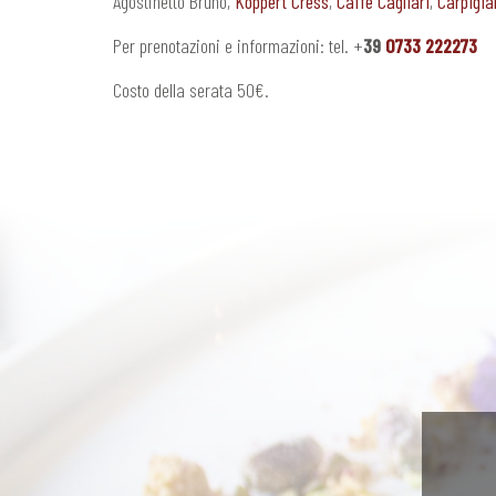
Agostinetto Bruno,
Koppert Cress
,
Caffè Cagliari
,
Carpigia
Per prenotazioni e informazioni: tel. +
39
0733 222273
Costo della serata 50€.