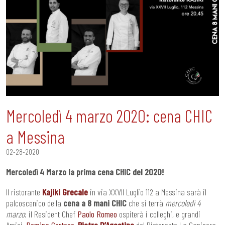
Mercoledì 4 marzo 2020: cena CHIC
a Messina
02-28-2020
Mercoledì 4 Marzo la prima cena CHIC del 2020!
Il ristorante
Kajiki Grecale
in via XXVII Luglio 112 a Messina sarà il
palcoscenico della
cena a 8 mani CHIC
che si terrà
mercoledì 4
marzo
: il Resident Chef
Paolo Romeo
ospiterà i colleghi, e grandi
Amici,
Romina Cortese
,
Pietro D’Agostino
del Ristorante La Capinera