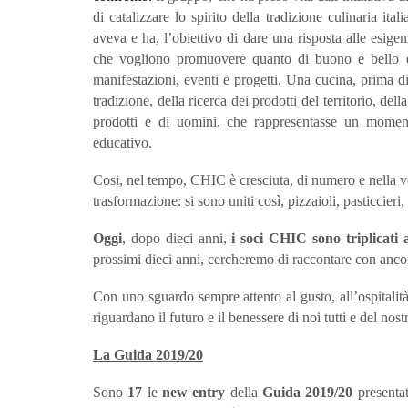
di catalizzare lo spirito della tradizione culinaria ita
aveva e ha, l’obiettivo di dare una risposta alle esigen
che vogliono promuovere quanto di buono e bello esi
manifestazioni, eventi e progetti. Una cucina, prima di 
tradizione, della ricerca dei prodotti del territorio, de
prodotti e di uomini, che rappresentasse un momen
educativo.
Cosi, nel tempo, CHIC è cresciuta, di numero e nella volo
trasformazione: si sono uniti così, pizzaioli
, pasticcieri,
Oggi
, dopo dieci anni,
i soci CHIC sono triplicati
prossimi dieci anni, cercheremo di raccontare con ancora 
Con uno sguardo sempre attento al gusto, all’ospitalit
riguardano il futuro e il benessere di noi tutti e del nos
La Guida 2019/20
Sono
17
le
new entry
della
Guida 2019/20
presentat