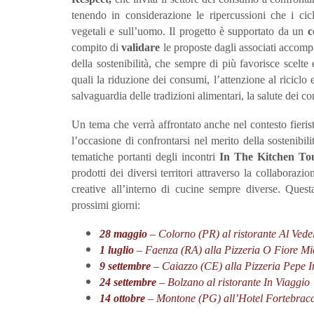
tenendo in considerazione le
ripercussioni che i ci
vegetali e
sull’uomo. Il progetto è supportato da un
c
compito di
validare
le proposte dagli associati accom
della sostenibilità,
che sempre di più favorisce scelte 
quali la riduzione dei consumi, l’attenzione al riciclo e 
salvaguardia delle tradizioni alimentari, la salute dei c
Un tema che verrà affrontato anche nel contesto fieris
l’occasione di confrontarsi nel merito
della sostenibilit
tematiche portanti degli incontri
I
n The Kitchen To
prodotti dei diversi territori attraverso la collaboraz
creative all’interno di cucine sempre diverse. Ques
prossimi giorni:
28 maggio
– Colorno (PR) al ristorante Al Vede
1 luglio
– Faenza (RA) alla Pizzeria O Fiore 
9 settembre
– Caiazzo (CE) alla Pizzeria Pepe 
24 settembre
– Bolzano al ristorante In Viaggio
14 ottobre
– Montone (PG) all’Hotel Fortebrac