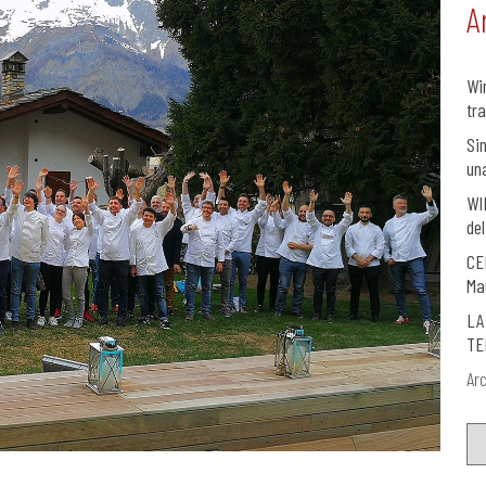
A
Wi
tra
Si
un
WI
del
CE
Ma
LA
TE
Arc