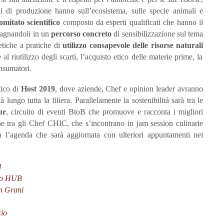
cli di produzione hanno sull’ecosistema, sulle specie animali e
omitato scientifico
composto da esperti qualificati che hanno
il
pagnandoli in un
percorso concreto
di sensibilizzazione sul tema
etiche a
pratiche di
utilizzo consapevole delle risorse naturali
al riutilizzo degli scarti, l’acquisto etico delle materie prime, la
onsumatori.
tico di
Host 2019
,
dove
aziende,
Chef e opinion leader avranno
à lungo tutta la filiera. Parallelamente la sostenibilità sarà tra le
ur
, circuito di eventi BtoB che promuove e racconta i migliori
ione tra gli Chef CHIC, che s’incontrano in jam session culinarie
ta l’agenda che sarà aggiornata con ulteriori appuntamenti nei
l
Mio HUB
In Grani
cio