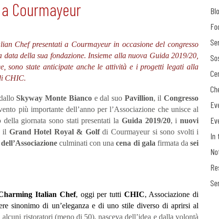
9 a Courmayeur
Bl
Fo
Ser
alian Chef
presentati
a Courmayeur in occasione del congresso
la data della sua fondazione. Insieme alla nuova Guida 2019/20,
Sos
e, sono state anticipate
anche le attività e i progetti legati alla
Ce
 di CHIC.
Ch
 dallo
Skyway Monte Bianco
e dal suo
Pavillion
, il
Congresso
Ev
evento più importante dell’anno per l’Associazione che unisce al
Ev
 della giornata sono stati presentati
la
Guida 2019/20
, i
nuovi
o il
Grand Hotel Royal & Golf
di Courmayeur
si sono svolti i
In 
 dell’Associazione
culminati con una
cena di gala
firmata da
sei
No
Re
Se
Charming Italian Chef
, oggi per tutti
CHIC
, Associazione di
ere sinonimo di un’eleganza e di uno stile diverso di aprirsi al
i alcuni ristoratori (meno di 50), nasceva dell’idea e dalla volontà