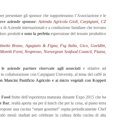
er presentare gli sponsor che supporteranno l’Associazione e le
ve aziende sponsor
:
Azienda Agricola Giolì, Carpigiani, CZ
 di Aziende internazionali e a conduzione familiare che trovano
 loro prodotti
e sono la perfetta
espressione del tessuto produttivo
tinetto Bruno,
Agugiaro & Figna,
Fsg Italia, Gico, Goeldlin,
, Moretti Forni, Nespresso, Norwegean Seafood Council, Piazza,
 le aziende partner riservate agli associati
e relative ad
, in collaborazione con Carpigiani University, al tema del caffè in
on Mancini Pastificio Agricolo e ai micro vegetali con Koppert
 Food
frutto dell’esperienza maturata durante Expo 2015 che ha
e Bar
, realtà aperta sia per il lunch che per la cena, al piano terra
e propone una cucina “smart gourmet” ospita periodicamente Chef
ndo menù studiati per celebrare la cultura della cucina di alta