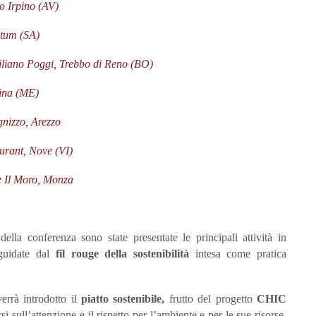
no Irpino (AV)
stum (SA)
miliano Poggi, Trebbo di Reno (BO)
sina (ME)
nizzo, Arezzo
aurant, Nove (VI)
te Il Moro, Monza
ella conferenza sono state presentate le principali attività in
 guidate dal
fil rouge della
sostenibilità
intesa come pratica
verrà introdotto il
piatto sostenibile,
frutto del progetto
CHIC
i sull’attenzione e il rispetto per l’ambiente e per le sue risorse,