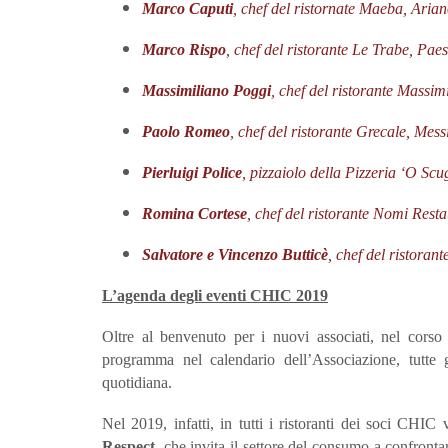
Marco Caputi
, chef del ristornate Maeba, Aria
Marco Rispo
,
chef del
ristorante Le Trabe, Pae
Massimiliano Poggi
, chef del ristorante Massi
Paolo Romeo
, chef del ristorante Grecale, Mes
Pierluigi Police
, pizzaiolo della Pizzeria
‘O
Scug
Romina Cortese
, chef del ristorante Nomi Rest
Salvatore e Vincenzo Butticè
, chef del ristoran
L’agenda degli eventi CHIC 2019
Oltre al benvenuto per i nuovi associati, nel corso d
programma nel calendario dell’Associazione, tutte
quotidiana.
Nel 2019, infatti, in tutti i ristoranti dei soci CHIC 
Respect,
che invita il settore del consumo a confrontars