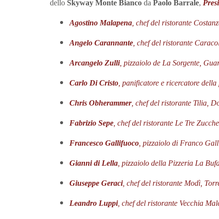
dello
Skyway Monte Bianco
da
Paolo Barrale
,
Pres
Agostino Malapena
, chef del ristorante Costan
Angelo Carannante
, chef del ristorante Caraco
Arcangelo Zulli
, pizzaiolo de La Sorgente, Gua
Carlo Di Cristo
, panificatore e ricercatore dell
Chris Obherammer
, chef del ristorante Tilia, 
Fabrizio Sepe
, chef del ristorante Le Tre Zucc
Francesco Gallifuoco
, pizzaiolo di Franco Gall
Gianni di Lella
, pizzaiolo della Pizzeria La Bu
Giuseppe Geraci
, chef del ristorante Modì, Tor
Leandro Luppi
, chef del ristorante Vecchia Ma