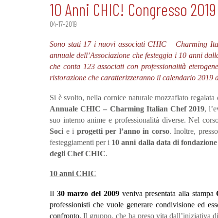
10 Anni CHIC! Congresso 201
04-17-2019
Sono stati 17 i nuovi associati CHIC – Charming It
annuale dell’Associazione che festeggia i 10 anni dal
che conta 123 associati con professionalità eterogene
ristorazione che caratterizzeranno il calendario 2019
Si è svolto, nella cornice naturale
mozzafiato regalata
Annuale
CHIC – Charming Italian Chef 2019
, l’
suo interno anime e professionalità diverse. Nel corso
Soci
e i
progetti per l’anno in corso
. Inoltre, press
festeggiamenti per i
10 anni dalla data di fondazione
degli Chef CHIC
.
10 anni CHIC
Il
30 marzo del 2009
veniva presentata alla stampa
professionisti che vuole generare condivisione ed ess
confronto.
Il gruppo, che ha preso vita dall’iniziativa d