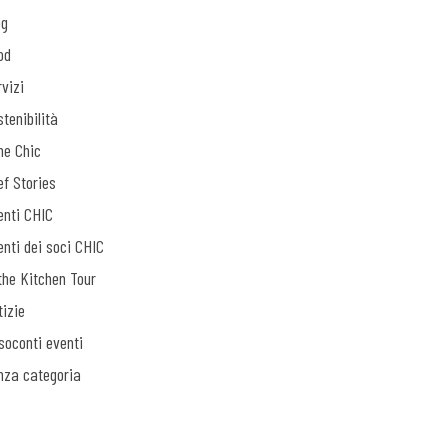
og
od
vizi
tenibilità
ne Chic
ef Stories
enti CHIC
enti dei soci CHIC
the Kitchen Tour
tizie
soconti eventi
nza categoria