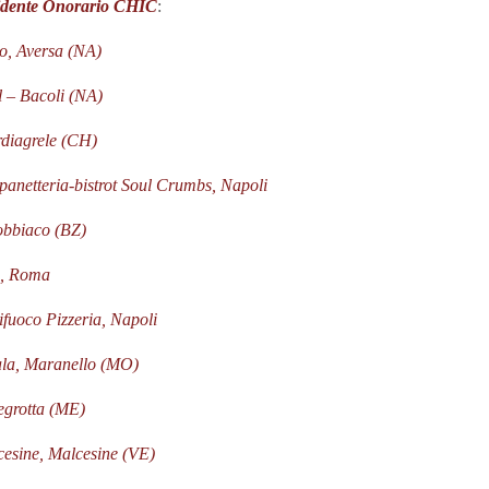
idente Onorario CHIC
:
zo, Aversa (NA)
l – Bacoli (NA)
rdiagrele (CH)
a panetteria-bistrot Soul Crumbs, Napoli
Dobbiaco (BZ)
he, Roma
ifuoco Pizzeria, Napoli
fala, Maranello (MO)
regrotta (ME)
lcesine, Malcesine (VE)