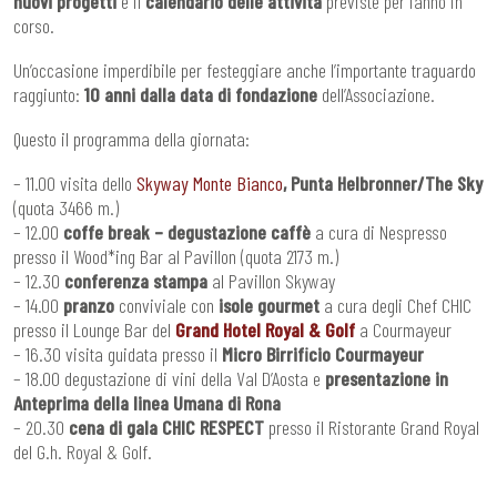
nuovi progetti
e il
calendario delle attività
previste per l’anno in
corso.
Un’occasione imperdibile per festeggiare anche l’importante traguardo
raggiunto:
10 anni dalla data di
fondazione
dell’Associazione.
Questo il programma della giornata:
– 11.00 visita dello
Skyway Monte Bianco
, Punta Helbronner/The Sky
(quota 3466 m.)
– 12.00
coffe break – degustazione caffè
a cura di Nespresso
presso il Wood*ing Bar al Pavillon (quota 2173 m.)
– 12.30
conferenza stampa
al Pavillon Skyway
– 14.00
pranzo
conviviale con
isole gourmet
a cura degli Chef CHIC
presso il Lounge Bar del
Grand Hotel Royal & Golf
a Courmayeur
– 16.30 visita guidata presso il
Micro Birrificio Courmayeur
– 18.00 degustazione di vini della Val D’Aosta e
presentazione in
Anteprima della linea Umana di Rona
– 20.30
cena di gala CHIC RESPECT
presso il Ristorante Grand Royal
del G.h. Royal & Golf.