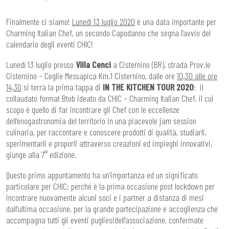
Finalmente ci siamo!
Lunedì 13 luglio 2020
è una data importante per
Charming Italian Chef, un secondo Capodanno che segna l’avvio del
calendario degli eventi CHIC!
Lunedì 13 luglio presso
Villa Cenci
a Cisternino (BR), strada Prov.le
Cisternino – Ceglie Messapica Km.1 Cisternino, dalle ore
10,30 alle ore
14,30
si terrà la prima tappa di
IN THE KITCHEN TOUR 2020
: il
collaudato format Btob ideato da CHIC – Charming Italian Chef, il cui
scopo è quello di far incontrare gli Chef con le eccellenze
dell’enogastronomia del territorio in una piacevole jam session
culinaria, per raccontare e conoscere prodotti di qualità, studiarli,
sperimentarli e proporli attraverso creazioni ed impieghi innovativi,
giunge alla 7° edizione.
Questo primo appuntamento ha un’importanza ed un significato
particolare per CHIC: perché è la prima occasione post lockdown per
incontrare nuovamente alcuni soci e i partner a distanza di mesi
dall’ultima occasione, per la grande partecipazione e accoglienza che
accompagna tutti gli eventi pugliesidell’associazione, confermate