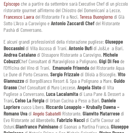
Episcopo
che a partire da settembre sarà Executive Chef di un piccolo
ristorante gourmet all’interno del Chiostro dei Domenicani a Lecce,
Francesco Laera
del Ristorante Fè a Noci,
Teresa Buongiorno
di Già
Sotto L’Arco a Carovigno e
Antonio Zaccardi Chef
del Ristorante
Pashà di Conversano.
E alcuni grandi professionisti della ristorazione pugliese:
Giuseppe
Boccassini
di Villa Ascosa di Trani,
Antonio Bufi
di Jo&Le a Bari,
Andrea Catalano
di Dissapore Ristorante a Carovigno,
Michele
Cobuzzi
Chef Consultant di Maraviglioso a Polignano,
Gigi Di Feo
de
l’Officina del Vino di Trani,
Emanuele Frisenda
del Ristorante Aqua
Le Dune di Porto Cesareo,
Sergio Frizzale
di Oliolà a Bisceglie,
Vito
Giannuzzo
di BorgoBianco Resort & Spa a Polignano a Mare,
Guido
Grasso
Chef Consultant di Muro Leccese,
Angela Sisto
di Vita
Pugliese a Conversano,
Luca Lacalamita
di Luna Pane & Dessert a
Trani
, Celso La Forgia
di Urban Cucina a Peso a Bari,
Daniele
Lopriore
cuoco Libero,
Riccardo Losappio – Krubally Dawna –
Romano Uva
di
Angelo Sabatelli
Ristorante,
Gianvito Matarrese
di
Evo Ristorante ad Alberobello,
Fabrizio Nacci
di Caffè Cavour ad
Ostuni,
Gianfranco Palmisano
di Gaonas a Martina Franca,
Giuseppe