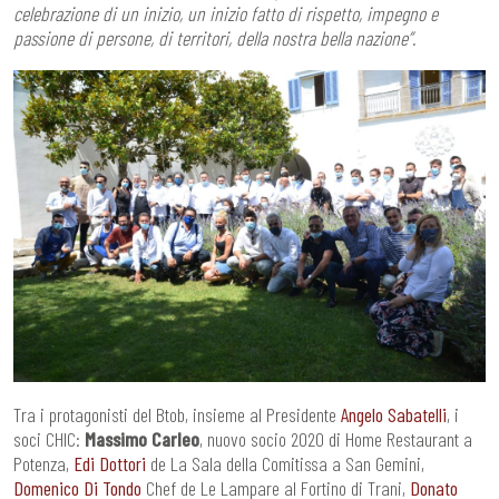
celebrazione di un inizio, un inizio fatto di rispetto, impegno e
passione di persone, di territori, della nostra bella nazione”.
Tra i protagonisti del Btob, insieme al Presidente
Angelo Sabatelli
, i
soci CHIC:
Massimo Carleo
, nuovo socio 2020 di Home Restaurant a
Potenza,
Edi Dottori
de La Sala della Comitissa a San Gemini,
Domenico Di Tondo
Chef de Le Lampare al Fortino di Trani,
Donato