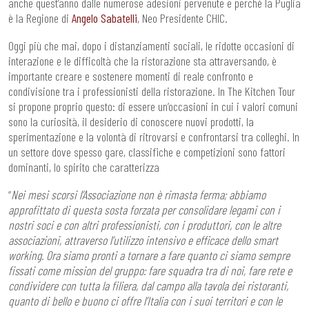
anche quest’anno dalle numerose adesioni pervenute e perché la Puglia
è la Regione di
Angelo Sabatelli
, Neo Presidente CHIC.
Oggi più che mai, dopo i distanziamenti sociali, le ridotte occasioni di
interazione e le difficoltà che la ristorazione sta attraversando, è
importante creare e sostenere momenti di reale confronto e
condivisione tra i professionisti della ristorazione. In The Kitchen Tour
si propone proprio questo: di essere un’occasioni in cui i valori comuni
sono la curiosità, il desiderio di conoscere nuovi prodotti, la
sperimentazione e la volontà di ritrovarsi e confrontarsi tra colleghi. In
un settore dove spesso gare, classifiche e competizioni sono fattori
dominanti, lo spirito che caratterizza
“
Nei mesi scorsi l’Associazione non è rimasta ferma; abbiamo
approfittato di questa sosta forzata per consolidare legami con i
nostri soci e con altri professionisti, con i produttori, con le altre
associazioni, attraverso l’utilizzo intensivo e efficace dello smart
working. Ora siamo pronti a tornare a fare quanto ci siamo sempre
fissati come mission del gruppo: fare squadra tra di noi, fare rete e
condividere con tutta la filiera, dal campo alla tavola dei ristoranti,
quanto di bello e buono ci offre l’Italia con i suoi territori e con le