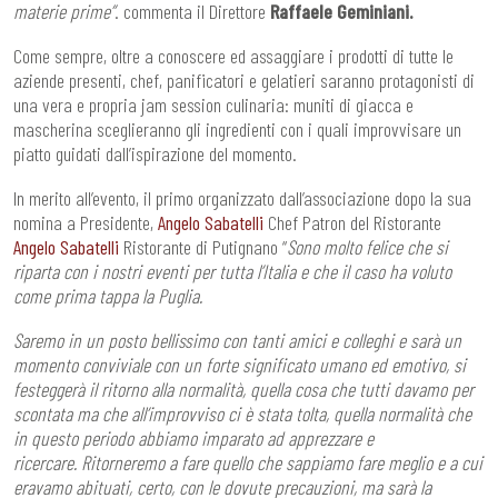
materie prime”
. commenta il Direttore
Raffaele Geminiani.
Come sempre, oltre a conoscere ed assaggiare i prodotti di tutte le
aziende presenti, chef, panificatori e gelatieri saranno protagonisti di
una vera e propria jam session culinaria: muniti di giacca e
mascherina sceglieranno gli ingredienti con i quali improvvisare un
piatto guidati dall’ispirazione del momento.
In merito all’evento, il primo organizzato dall’associazione dopo la sua
nomina a Presidente,
Angelo Sabatelli
Chef Patron del Ristorante
Angelo Sabatelli
Ristorante di Putignano “
Sono molto felice che si
riparta con i nostri eventi per tutta l’Italia e che il caso ha voluto
come prima tappa la Puglia.
Saremo in un posto bellissimo con tanti amici e colleghi e sarà un
momento conviviale con un forte significato umano ed emotivo, si
festeggerà il ritorno alla normalità, quella cosa che tutti davamo per
scontata ma che all’improvviso ci è stata tolta, quella normalità che
in questo periodo abbiamo imparato
ad apprezzare e
ricercare. Ritorneremo a fare quello che sappiamo fare meglio e a cui
eravamo abituati, certo, con le dovute precauzioni, ma sarà la