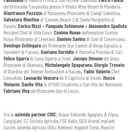
Palmisano
di Materia Prima a San Michele Salentino,
Pietro Penna
del Ristorante Casamatta presso il Vinilia Wine Resort di Manduria,
Gianfranco Pezzuto
di Matanzenu Ristorante di Campi Salentina,
Salvatore Riontino
di Canneto Beach 2 di Santa Margherita di
Savoia,
Enrico Rizzi – Pasquale Schiavone
e
Alessandro Spalluto
Resident Chef di Villa Cenci,
Cosimo Russo
dell’omonimo Cosimo
Russo Ristorante di Leverano,
Daniele Savino
di Savì di Conversano,
Domingo Schingaro
del Ristorante Due Camini di Borgo Egnazia a
Savelletri di Fasano,
Gaetano Servidio
di Masseria Procida di Turi,
Felice Sgarra
di Casa Sgarra a Trani,
Jacopo Simone
del Gioja
Ristorante di Altamura,
Michelangelo Spaparano, Giorgio Trovato
di Giardino dei Tolomei Restaurant a Racale
, Fabio Valente
Chef
Consultant,
Leonardo Vescera
de Il Capriccio di Vieste,
Rocco
Violante
,
Danilo Vita
di XFOOD Creatività a San Vito dei Normanni,
Fabriano Viva
del Ristorante Duo di Lecce.
Tra le
aziende partner CHIC
: Acqua Valverde, Agugiaro & Figna,
Carpigiani, CZ Società Agricola, FSG Italia, GICO Grandi Impianti
Cucine, Azienda Agricola GIOLì, Kettmeir, Koppert Cress, Mancini