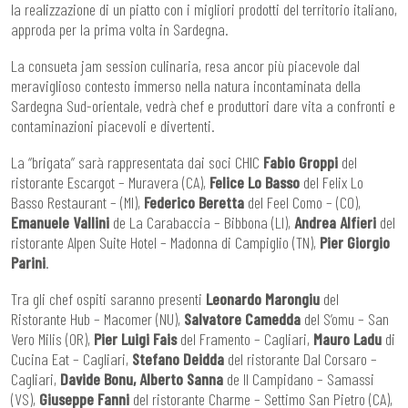
la realizzazione di un piatto con i migliori prodotti del territorio italiano,
approda per la prima volta in Sardegna.
La consueta jam session culinaria, resa ancor più piacevole dal
meraviglioso contesto immerso nella natura incontaminata della
Sardegna Sud-orientale, vedrà chef e produttori dare vita a confronti e
contaminazioni piacevoli e divertenti.
La “brigata” sarà rappresentata dai soci CHIC
Fabio Groppi
del
ristorante Escargot – Muravera (CA),
Felice Lo Basso
del Felix Lo
Basso Restaurant – (MI),
Federico Beretta
del Feel Como – (CO),
Emanuele Vallini
de La Carabaccia – Bibbona (LI),
Andrea Alfieri
del
ristorante Alpen Suite Hotel – Madonna di Campiglio (TN),
Pier Giorgio
Parini
.
Tra gli chef ospiti saranno presenti
Leonardo Marongiu
del
Ristorante Hub – Macomer (NU),
Salvatore Camedda
del S’omu – San
Vero Milis (OR),
Pier Luigi Fais
del Framento – Cagliari,
Mauro Ladu
di
Cucina Eat – Cagliari,
Stefano Deidda
del ristorante Dal Corsaro –
Cagliari,
Davide Bonu, Alberto Sanna
de Il Campidano – Samassi
(VS),
Giuseppe Fanni
del ristorante Charme – Settimo San Pietro (CA),