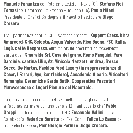
Manuele Fanuntza
del ristorante Letizia – Nuxis (CI),
Stefano Mei
Tomasi
del ristorante Da Stefano – Teulada (CA),
Paolo Milani
Presidente di Chef di Sardegna e il Maestro Pasticciere
Diego
Crosara
.
Tra i partner nazionali di CHIC saranno presenti:
Koppert Cress, birra
Amarcord, CHS, Selecta, Acqua Valverde, Riso Buono, FSG Italia,
Legù, caffè Nespresso
, oltre ad alcuni produttori dell’eccellenza
sarda quali
Smeralda Srl, Casa del grano, Remo Pasquini, Pure
Sardinia, cantina Liliu, Az. Vinicola Mazzotti Andrea, Fresco
Secco, De Murtas, Fashion Food Luxory (in rappresentanza di
Casar, I Ferrari, Ayo, Sant’Isidoro), Accademia Olearia, Viticoltori
Romangia, Ceramiche Sarde Batik, Cooperativa Pescatori
Muraveranese e Lugori Pianura del Maestrale.
La giornata si chiuderà in bellezza nella meravigliosa location
affacciata sul mare con una cena a 12 mani dove lo chef
Fabio
Groppi
ospiterà i colleghi e soci CHIC
Emanuele Vallini
de La
Carabaccia,
Federico Beretta
del Feel Como,
Felice Lo Basso
del
rist. Felix Lo Basso,
Pier Giorgio Parini e Diego Crosara.