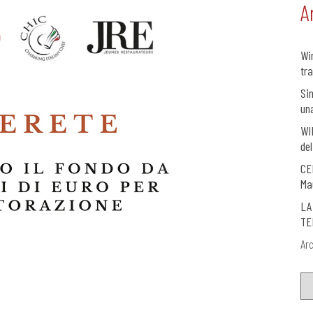
A
Wi
tra
Si
un
WI
del
CE
Ma
LA
TE
Arc