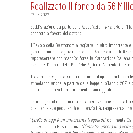
Realizzato il fondo da 56 Milio
07-05-2022
Soddisfazione da parte delle Associazioni #FareRete: il la
concreto a favore del settore.
Il Tavolo della Gastronomia registra un altro importante e 
gastronomiche e agroalimentari. Le Associazioni di #Far
rappresentare con maggior forza la ristorazione italiana 
parte del Ministro delle Politiche Agricole Alimentari e Fore
Il lavoro sinergico associato ad un dialogo costante con le
stimolando anche, a partire dalla legge di bilancio 2021 e 
confronti di un settore fortemente danneggiato.
Un impegno che continuerà nella certezza che molto altro
che, per le sue peculiarità e potenzialità, rappresenta una
“
Quello di oggi è un importante traguardo
” commenta Carl
al Tavolo della Gastronomia, “
Dimostra ancora una volta c
In questo modo la politica ci ascolta e si pone sullo stes