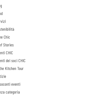
og
od
vizi
tenibilità
ne Chic
ef Stories
enti CHIC
enti dei soci CHIC
the Kitchen Tour
tizie
soconti eventi
nza categoria