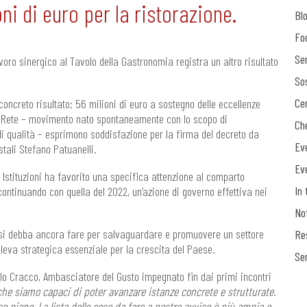
ni di euro per la ristorazione.
Bl
Fo
Ser
voro sinergico al Tavolo della Gastronomia registra un altro risultato
Sos
Ce
concreto risultato: 56 milioni di euro a sostegno delle eccellenze
eRete – movimento nato spontaneamente con lo scopo di
Ch
di qualità – esprimono soddisfazione per la firma del decreto da
Ev
stali Stefano Patuanelli.
Ev
 Istituzioni ha favorito una specifica attenzione al comparto
In 
continuando con quella del 2022, un’azione di governo effettiva nei
No
 si debba ancora fare per salvaguardare e promuovere un settore
Re
 leva strategica essenziale per la crescita del Paese.
Se
o Cracco, Ambasciatore del Gusto impegnato fin dai primi incontri
he siamo capaci di poter avanzare istanze concrete e strutturate.
so piano. La lista delle cose da fare a nostro avviso è più ampia e