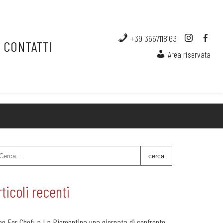
+39 3667118163
CONTATTI
Area riservata
rticoli recenti
ne For Chef: a La Piemontina una giornata di confronto