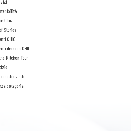
vizi
tenibilità
ne Chic
ef Stories
enti CHIC
enti dei soci CHIC
the Kitchen Tour
tizie
soconti eventi
nza categoria