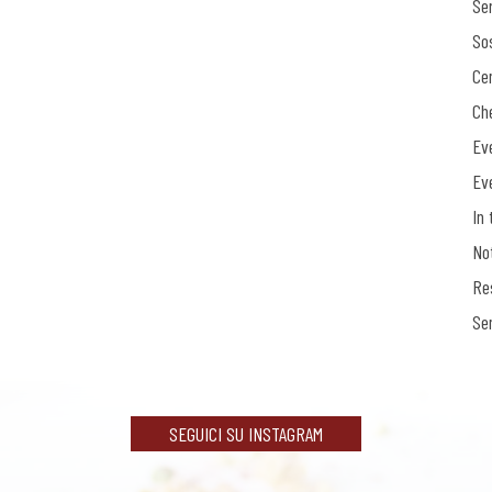
Ser
Sos
Ce
Ch
Ev
Ev
In 
No
Re
Se
SEGUICI SU INSTAGRAM