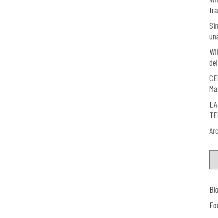
tra
Si
un
WI
del
CE
Ma
LA
TE
Arc
Bl
Fo