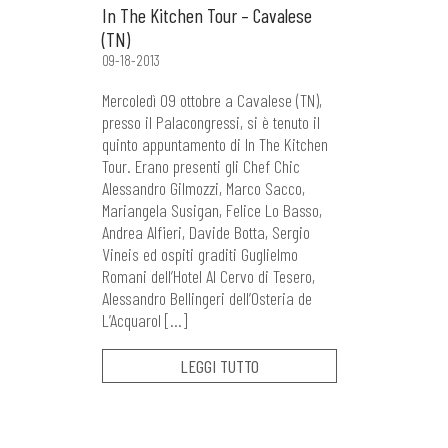
In The Kitchen Tour – Cavalese
(TN)
09-18-2013
Mercoledì 09 ottobre a Cavalese (TN),
presso il Palacongressi, si è tenuto il
quinto appuntamento di In The Kitchen
Tour. Erano presenti gli Chef Chic
Alessandro Gilmozzi, Marco Sacco,
Mariangela Susigan, Felice Lo Basso,
Andrea Alfieri, Davide Botta, Sergio
Vineis ed ospiti graditi Guglielmo
Romani dell’Hotel Al Cervo di Tesero,
Alessandro Bellingeri dell’Osteria de
L’Acquarol […]
LEGGI TUTTO