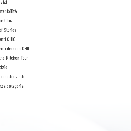
vizi
tenibilità
ne Chic
ef Stories
enti CHIC
enti dei soci CHIC
the Kitchen Tour
tizie
soconti eventi
nza categoria