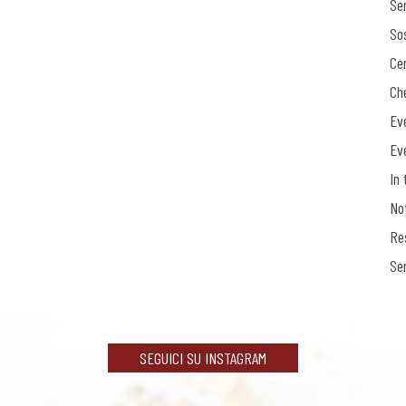
Ser
Sos
Ce
Ch
Ev
Ev
In 
No
Re
Se
SEGUICI SU INSTAGRAM