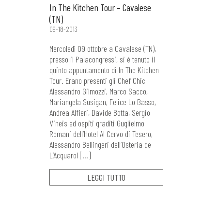
In The Kitchen Tour – Cavalese
(TN)
09-18-2013
Mercoledì 09 ottobre a Cavalese (TN),
presso il Palacongressi, si è tenuto il
quinto appuntamento di In The Kitchen
Tour. Erano presenti gli Chef Chic
Alessandro Gilmozzi, Marco Sacco,
Mariangela Susigan, Felice Lo Basso,
Andrea Alfieri, Davide Botta, Sergio
Vineis ed ospiti graditi Guglielmo
Romani dell’Hotel Al Cervo di Tesero,
Alessandro Bellingeri dell’Osteria de
L’Acquarol […]
LEGGI TUTTO