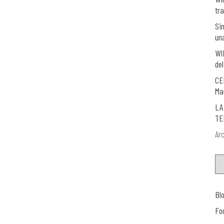
tra
Si
un
WI
del
CE
Ma
LA
TE
Arc
Bl
Fo