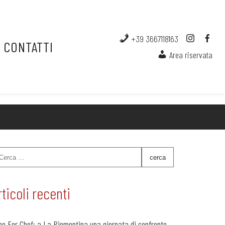
+39 3667118163
CONTATTI
Area riservata
rticoli recenti
ne For Chef: a La Piemontina una giornata di confronto