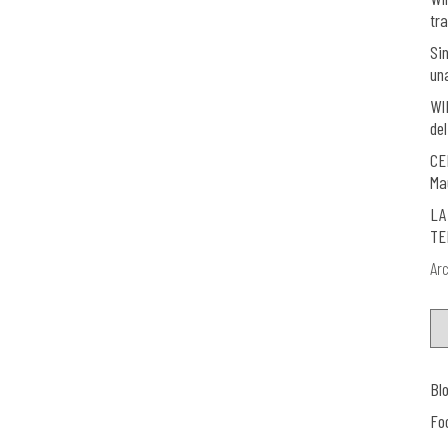
tra
Si
un
WI
del
CE
Ma
LA
TE
Arc
Bl
Fo