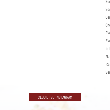
Ser
Sos
Ce
Ch
Ev
Ev
In 
No
Re
Se
SEGUICI SU INSTAGRAM