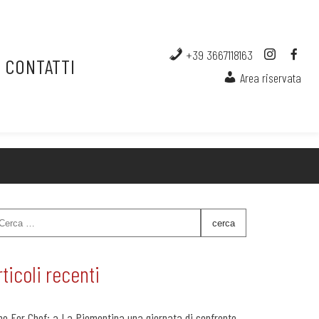
+39 3667118163
CONTATTI
Area riservata
rticoli recenti
ne For Chef: a La Piemontina una giornata di confronto