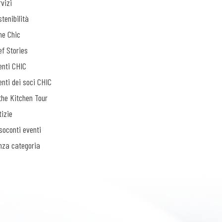
vizi
tenibilità
ne Chic
ef Stories
enti CHIC
enti dei soci CHIC
the Kitchen Tour
tizie
soconti eventi
nza categoria