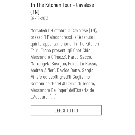
In The Kitchen Tour – Cavalese
(TN)
09-18-2013
Mercoledì 09 ottobre a Cavalese (TN),
presso il Palacongressi, si è tenuto il
quinto appuntamento di In The Kitchen
Tour. Erano presenti gli Chef Chic
Alessandro Gilmozzi, Marco Sacco,
Mariangela Susigan, Felice Lo Basso,
Andrea Alfieri, Davide Botta, Sergio
Vineis ed ospiti graditi Guglielmo
Romani dell’Hotel Al Cervo di Tesero,
Alessandro Bellingeri dell’Osteria de
L’Acquarol […]
LEGGI TUTTO