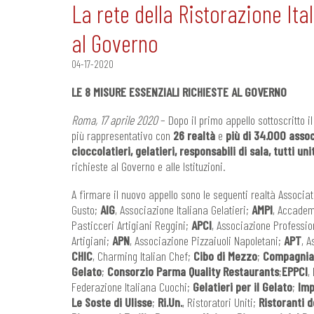
La rete della Ristorazione Ita
al Governo
04-17-2020
LE 8 MISURE ESSENZIALI RICHIESTE AL GOVERNO
Roma, 17 aprile 2020
– Dopo il primo appello sottoscritto i
più rappresentativo con
26 realtà
e
più di 34.000 associ
cioccolatieri, gelatieri,
responsabili di sala, tutti un
richieste al Governo e alle Istituzioni.
A firmare il nuovo appello sono le seguenti realtà Associa
Gusto;
AIG
, Associazione Italiana Gelatieri;
AMPI
, Accadem
Pasticceri Artigiani Reggini;
APCI
, Associazione Professio
Artigiani;
APN
, Associazione Pizzaiuoli Napoletani;
APT
, 
CHIC
, Charming Italian Chef;
Cibo di Mezzo
;
Compagnia 
Gelato
;
Consorzio Parma Quality Restaurants
;
EPPCI
,
Federazione Italiana Cuochi;
Gelatieri per il Gelato
;
Imp
Le Soste di Ulisse
;
Ri.Un.
, Ristoratori Uniti;
Ristoranti 