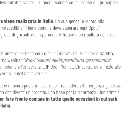
leva strategica per il rilancio economico del Paese e il principale
a viene realizzata in Italia
. La sua genesi è legata alla
 imprevedibile, il bene comune deve superare ogni tipo di
 grado di garantire un approccio efficace e un risultato concreto,
l Ministero dell’Economia e delle Finanze, On. Pier Paolo Baretta,
erno webinar “
Nuovi Scenari dell’imprenditoria gastronomica
”
 insieme all’Università LUM Jean Monnet. L’incontro avrà inizio alle
versità e dell’Associazione.
 è che il lavoro posto in essere per rispondere all’emergenza generata
ma che diventi un progetto, una base per la ripartenza. Uno stimolo
er fare fronte comune in tutte quelle occasioni in cui sarà
aliana
.