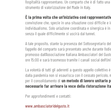
l’ospitalità rappresentano. Un comparto che è di fatto una 
strumento di valorizzazione del Made in Italy.
È la prima volta che un’iniziativa così rappresentativ
convinzione che, specie in una situazione così difficile e
individualismo. Solo un’azione coordinata e sinergica è in
senza il quale difficilmente si uscirà dal tunnel.
A tale proposito, stante la presenza del Sottosegretario de
l’appello del comparto sarà presentato anche durante l’odi
promosso dall’Associazione Italiana Ambasciatori del Gusto
ore 15:00 e sarà trasmesso tramite i canali social dell’Uni
La volontà di tutti gli aderenti a questo appello collettivo
dalla pandemia non si esaurisca con il cessato pericolo, 
per il consolidamento di
un metodo di lavoro unitario p
necessario far arrivare la voce della ristorazione it
Per approfondimenti e contatti:
www.ambasciatoridelgusto.it