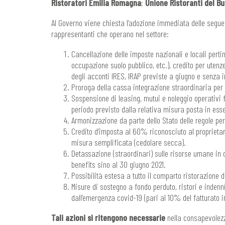
Ristoratori Emilia Romagna
;
Unione Ristoranti del B
Al Governo viene chiesta l’adozione immediata delle segue
rappresentanti che operano nel settore:
Cancellazione delle imposte nazionali e locali pertine
occupazione suolo pubblico, etc.), credito per utenz
degli acconti IRES, IRAP previste a giugno e senza i
Proroga della cassa integrazione straordinaria per i
Sospensione di leasing, mutui e noleggio operativi f
periodo previsto dalla relativa misura posta in ess
Armonizzazione da parte dello Stato delle regole per 
Credito d’imposta al 60% riconosciuto al proprietar
misura semplificata (cedolare secca).
Detassazione (straordinari) sulle risorse umane in o
benefits sino al 30 giugno 2021.
Possibilità estesa a tutto il comparto ristorazione di
Misure di sostegno a fondo perduto, ristori e indenni
dall’emergenza covid-19 (pari al 10% del fatturato in
Tali azioni si ritengono necessarie
nella consapevolezz