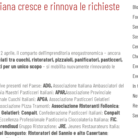
liana cresce e rinnova le richieste
Bl
Fo
Ser
Sos
Ce
l 2 aprile, il comparto dell’imprenditoria enogastronomica – ancora
Ch
ati tra cuochi, ristoratori, pizzaioli, panificatori,
pasticceri,
Ev
iti per un unico scopo
– si mobilita nuovamente rinnovando le
Ev
tive presenti nel Paese:
ADG,
Associazione Italiana Ambasciatori del
In 
ia Maestri Pasticceri Italiani;
APAR,
Associazione Provinciale
No
nale Cuochi Italiani;
APGA
, Associazione Pasticceri Gelatieri
Re
Associazione Pizza Tramonti;
Associazione Ristoranti Follonica
;
Gelatieri
;
Conpait
, Confederazione Pasticceri italiani;
Conpait
Se
 Eccellenza Professionale Pasticceria Cioccolateria Italiana;
FIC
,
rendisud
Gruppo Ristorazione;
JRE
, Jeunes Restaurateurs Italia;
del Buongusto
;
Ristoratori del Sannio e alto Casertano
;