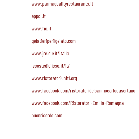
www.parmaqualityrestaurants.it
eppci.it
www.fic.it
gelatieriperilgelato.com
www.jre.eu/it/italia
lesostediulisse.it/it/
www.ristoratoriuniti.org
www.facebook.com/ristoratoridelsannioealtocasertano
www.facebook.com/Ristoratori-Emilia-Romagna
buonricordo.com