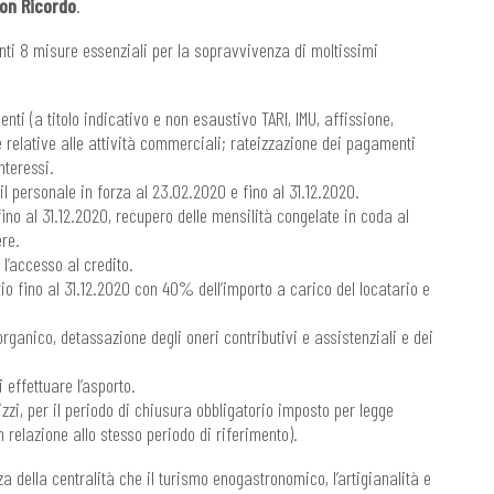
uon Ricordo
.
nti 8 misure essenziali per la sopravvivenza di moltissimi
nti (a titolo indicativo e non esaustivo TARI, IMU, affissione,
e relative alle attività commerciali; rateizzazione dei pagamenti
nteressi.
l personale in forza al 23.02.2020 e fino al 31.12.2020.
ino al 31.12.2020, recupero delle mensilità congelate in coda al
ere.
l’accesso al credito.
io fino al 31.12.2020 con 40% dell’importo a carico del locatario e
rganico, detassazione degli oneri contributivi e assistenziali e dei
 effettuare l’asporto.
zzi, per il periodo di chiusura obbligatorio imposto per legge
 relazione allo stesso periodo di riferimento).
a della centralità che il turismo enogastronomico, l’artigianalità e