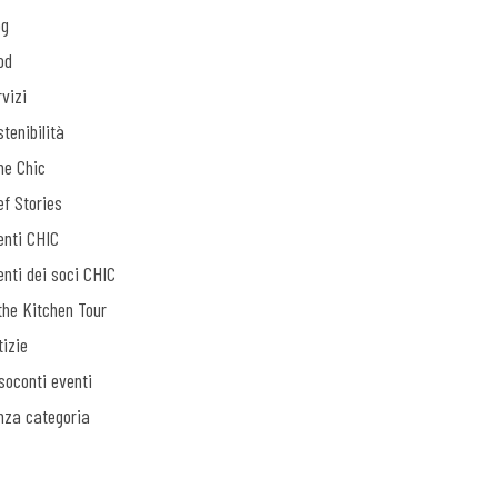
og
od
vizi
tenibilità
ne Chic
ef Stories
enti CHIC
enti dei soci CHIC
the Kitchen Tour
tizie
soconti eventi
nza categoria