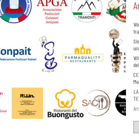
A
Wi
tra
Si
un
WI
del
CE
Ma
LA
TE
Arc