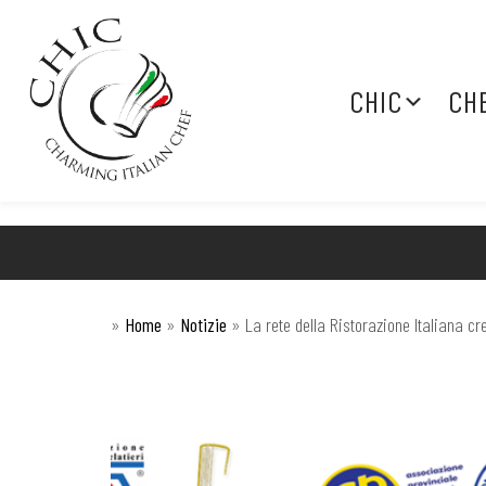
CHIC
CH
»
Home
»
Notizie
»
La rete della Ristorazione Italiana cr