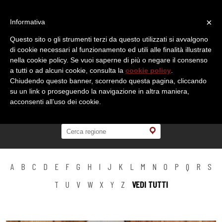
×
Informativa
Questo sito o gli strumenti terzi da questo utilizzati si avvalgono
di cookie necessari al funzionamento ed utili alle finalità illustrate
nella cookie policy. Se vuoi saperne di più o negare il consenso
a tutti o ad alcuni cookie, consulta la
cookie policy
.
Chiudendo questo banner, scorrendo questa pagina, cliccando
su un link o proseguendo la navigazione in altra maniera,
acconsenti all’uso dei cookie.
A
B
C
D
E
F
G
H
I
J
K
L
M
N
O
P
Q
R
S
T
U
V
W
X
Y
Z
VEDI TUTTI