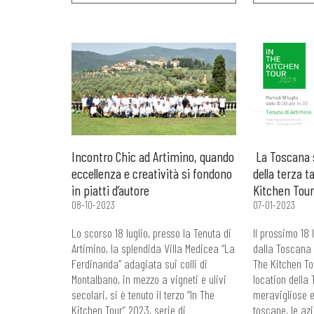
Incontro Chic ad Artimino, quando
La Toscana 
eccellenza e creatività si fondono
della terza t
in piatti d’autore
Kitchen Tour
08-10-2023
07-01-2023
Lo scorso 18 luglio, presso la Tenuta di
Il prossimo 18 
Artimino, la splendida Villa Medicea “La
dalla Toscana 
Ferdinanda” adagiata sui colli di
The Kitchen To
Montalbano, in mezzo a vigneti e ulivi
location della 
secolari, si è tenuto il terzo “In The
meravigliose e
Kitchen Tour” 2023, serie di
toscane, le az