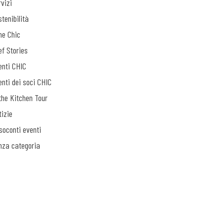
vizi
tenibilità
ne Chic
ef Stories
enti CHIC
enti dei soci CHIC
the Kitchen Tour
tizie
soconti eventi
nza categoria