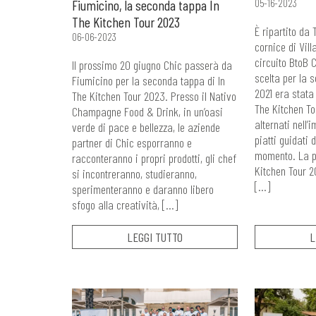
Fiumicino, la seconda tappa In
05-16-2023
The Kitchen Tour 2023
È ripartito da 
06-06-2023
cornice di Vill
circuito BtoB C
Il prossimo 20 giugno Chic passerà da
scelta per la s
Fiumicino per la seconda tappa di In
2021 era stata
The Kitchen Tour 2023. Presso il Nativo
The Kitchen Tou
Champagne Food & Drink, in un’oasi
alternati nell’
verde di pace e bellezza, le aziende
piatti guidati 
partner di Chic esporranno e
momento. La p
racconteranno i propri prodotti, gli chef
Kitchen Tour 2
si incontreranno, studieranno,
[…]
sperimenteranno e daranno libero
sfogo alla creatività, […]
LEGGI TUTTO
L