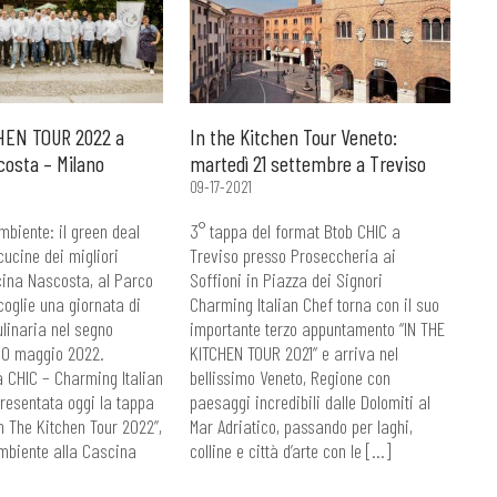
HEN TOUR 2022 a
In the Kitchen Tour Veneto:
osta – Milano
martedì 21 settembre a Treviso
09-17-2021
mbiente: il green deal
3° tappa del format Btob CHIC a
cucine dei migliori
Treviso presso Proseccheria ai
cina Nascosta, al Parco
Soffioni in Piazza dei Signori
oglie una giornata di
Charming Italian Chef torna con il suo
linaria nel segno
importante terzo appuntamento “IN THE
 30 maggio 2022.
KITCHEN TOUR 2021” e arriva nel
 CHIC – Charming Italian
bellissimo Veneto, Regione con
presentata oggi la tappa
paesaggi incredibili dalle Dolomiti al
n The Kitchen Tour 2022”,
Mar Adriatico, passando per laghi,
mbiente alla Cascina
colline e città d’arte con le […]