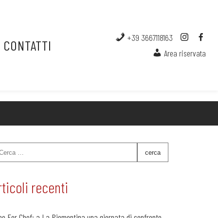
+39 3667118163
CONTATTI
Area riservata
rticoli recenti
ne For Chef: a La Piemontina una giornata di confronto