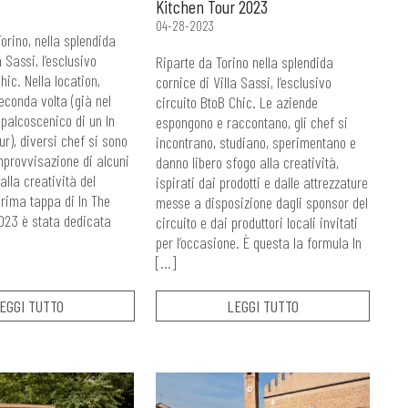
Kitchen Tour 2023
04-28-2023
Torino, nella splendida
a Sassi, l’esclusivo
Riparte da Torino nella splendida
hic. Nella location,
cornice di Villa Sassi, l’esclusivo
econda volta (già nel
circuito BtoB Chic. Le aziende
 palcoscenico di un In
espongono e raccontano, gli chef si
r), diversi chef si sono
incontrano, studiano, sperimentano e
improvvisazione di alcuni
danno libero sfogo alla creatività,
dalla creatività del
ispirati dai prodotti e dalle attrezzature
rima tappa di In The
messe a disposizione dagli sponsor del
023 è stata dedicata
circuito e dai produttori locali invitati
per l’occasione. È questa la formula In
[…]
EGGI TUTTO
LEGGI TUTTO