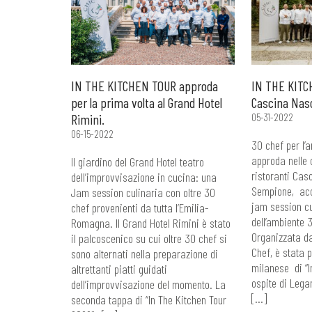
IN THE KITCHEN TOUR approda
IN THE KITC
per la prima volta al Grand Hotel
Cascina Nasc
Rimini.
05-31-2022
06-15-2022
30 chef per l’a
approda nelle 
Il giardino del Grand Hotel teatro
ristoranti Cas
dell’improvvisazione in cucina: una
Sempione, acc
Jam session culinaria con oltre 30
jam session cu
chef provenienti da tutta l’Emilia-
dell’ambiente
Romagna. Il Grand Hotel Rimini è stato
Organizzata da
il palcoscenico su cui oltre 30 chef si
Chef, è stata 
sono alternati nella preparazione di
milanese di “I
altrettanti piatti guidati
ospite di Lega
dell’improvvisazione del momento. La
[…]
seconda tappa di “In The Kitchen Tour