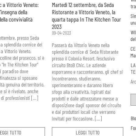
 a Vittorio Veneto:
Martedì 12 settembre, da Seda
tra
’insegna della
Ristorante a Vittorio Veneto, la
Si
della convivialità
quarta tappa In The Kitchen Tour
un
2023
WI
09-04-2023
ettembre, presso Seda
del
la splendida cornice del
Passerà da Vittorio Veneto nella
CE
a Vittorio Veneto,
splendida cornice di Seda Ristorante
Ma
colline del prosecco, si è
presso il Colonia Resort, l’esclusivo
o “In The Kitchen Tour”
circuito BtoB Chic. Le aziende
LA
i paradiso dove
esporranno e racconteranno, gli chef si
TE
finatezza si sposano
incontreranno, studieranno,
Arc
tà genuina del territorio,
sperimenteranno e daranno libero
e si è rivelato, anche
sfogo alla creatività, ispirati dai
 di professionisti […]
prodotti e dalle attrezzature messe a
disposizione dagli sponsor del circuito
e dai produttori locali che verranno
Bl
invitati per l’occasione. […]
Fo
EGGI TUTTO
LEGGI TUTTO