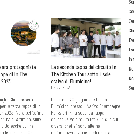
Ser
Sos
Ce
Ch
Ev
Ev
In 
sarà protagonista
La seconda tappa del circuito In
No
appa di In The
The Kitchen Tour sotto il sole
Re
 2023
estivo di Fiumicino!
Se
06-22-2023
luglio Chic passerà
Lo scorso 20 giugno si è tenuta a
per la terza tappa di In
Fiumicino, presso il Nativo Champagne
ur 2023. Nella bellissima
For & Drink, la seconda tappa
Tenuta di Artimino, sulle
dell’esclusivo circuito BtoB Chic in cui
 pittoresche colline
diversi chef si sono alternati
iende partner di Chic
nell’improvvisazione di alcuni piatti