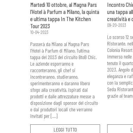
Martedì 10 ottobre, al Magna Pars
Incontro Chic
l’Hotel à Parfum a Milano, la quinta
una tappa all
e ultima tappa In The Kitchen
creatività e 
Tour 2023
09-20-2023
10-04-2023
Lo scorso 12 s
Ristorante, nel
Passerà da Milano al Magna Pars
Colonìa Resort 
l’Hotel à Parfum di Milano, l’ultima
immerso nelle 
tappa del 2023 del circuito BtoB Chic.
tenuto il quart
Le aziende esporranno e
2023. Angolo d
racconteranno, gli chef si
eleganza e raf
incontreranno, studieranno,
con la semplici
sperimenteranno e daranno libero
Seda Ristorant
sfogo alla creatività, ispirati dai
grazie al team
prodotti e dalle attrezzature messe a
disposizione dagli sponsor del circuito
e dai produttori locali che verranno
invitati per […]
LEGGI TUTTO
L